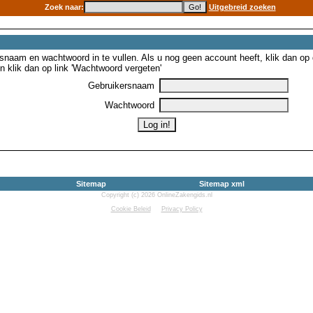
Zoek naar:
Uitgebreid zoeken
snaam en wachtwoord in te vullen. Als u nog geen account heeft, klik dan op de
 klik dan op link 'Wachtwoord vergeten'
Gebruikersnaam
Wachtwoord
Sitemap
Sitemap xml
Copyright (c) 2026 OnlineZakengids.nl
Cookie Beleid
Privacy Policy