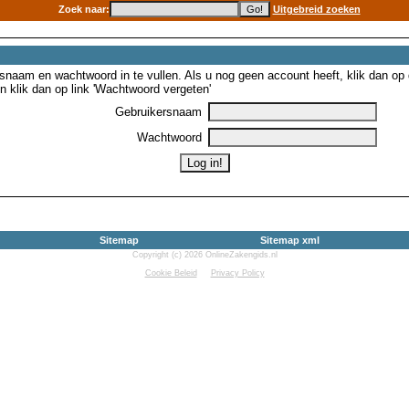
Zoek naar:
Uitgebreid zoeken
snaam en wachtwoord in te vullen. Als u nog geen account heeft, klik dan op de
 klik dan op link 'Wachtwoord vergeten'
Gebruikersnaam
Wachtwoord
Sitemap
Sitemap xml
Copyright (c) 2026 OnlineZakengids.nl
Cookie Beleid
Privacy Policy