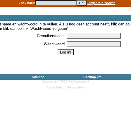
Zoek naar:
Uitgebreid zoeken
snaam en wachtwoord in te vullen. Als u nog geen account heeft, klik dan op de
 klik dan op link 'Wachtwoord vergeten'
Gebruikersnaam
Wachtwoord
Sitemap
Sitemap xml
Copyright (c) 2026 OnlineZakengids.nl
Cookie Beleid
Privacy Policy