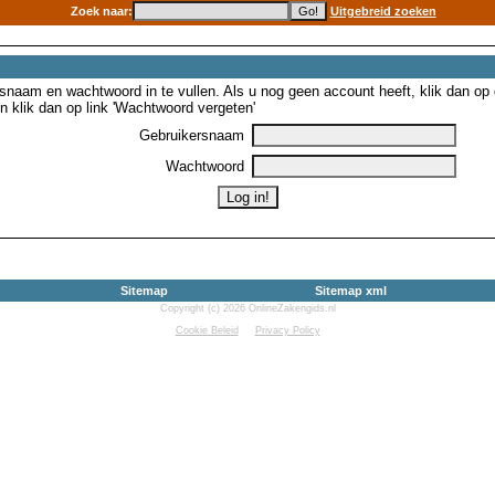
Zoek naar:
Uitgebreid zoeken
snaam en wachtwoord in te vullen. Als u nog geen account heeft, klik dan op de
 klik dan op link 'Wachtwoord vergeten'
Gebruikersnaam
Wachtwoord
Sitemap
Sitemap xml
Copyright (c) 2026 OnlineZakengids.nl
Cookie Beleid
Privacy Policy