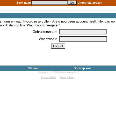
Zoek naar:
Uitgebreid zoeken
snaam en wachtwoord in te vullen. Als u nog geen account heeft, klik dan op de
 klik dan op link 'Wachtwoord vergeten'
Gebruikersnaam
Wachtwoord
Sitemap
Sitemap xml
Copyright (c) 2026 OnlineZakengids.nl
Cookie Beleid
Privacy Policy