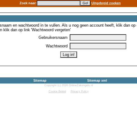
Zoek naar:
Uitgebreid zoeken
snaam en wachtwoord in te vullen. Als u nog geen account heeft, klik dan op de
 klik dan op link 'Wachtwoord vergeten'
Gebruikersnaam
Wachtwoord
Sitemap
Sitemap xml
Copyright (c) 2026 OnlineZakengids.nl
Cookie Beleid
Privacy Policy