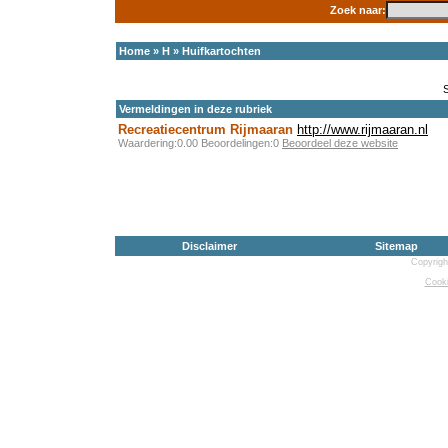
Zoek naar:
Home
»
H
»
Huifkartochten
Vermeldingen in deze rubriek
Recreatiecentrum Rijmaaran
http://www.rijmaaran.nl
Waardering:0.00 Beoordelingen:0
Beoordeel deze website
Disclaimer
Sitemap
Copyrigh
Cooki