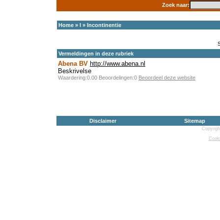
Zoek naar:
Home
»
I
»
Incontinentie
Vermeldingen in deze rubriek
Abena BV
http://www.abena.nl
Beskrivelse
Waardering:0.00 Beoordelingen:0
Beoordeel deze website
Disclaimer
Sitemap
Copyrigh
Cooki