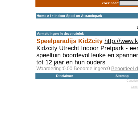
Zoek naar:
Home
»
I
»
Indoor Speel en Attractiepark
Vermeldingen in deze rubriek
Speelparadijs KidZcity
http://www.ki
Kidzcity Utrecht Indoor Pretpark - ee
speeltuin boordevol leuke en spannen
tot 12 jaar en hun ouders
Waardering:0.00 Beoordelingen:0
Beoordeel d
Disclaimer
Sitemap
Copyrigh
Cooki