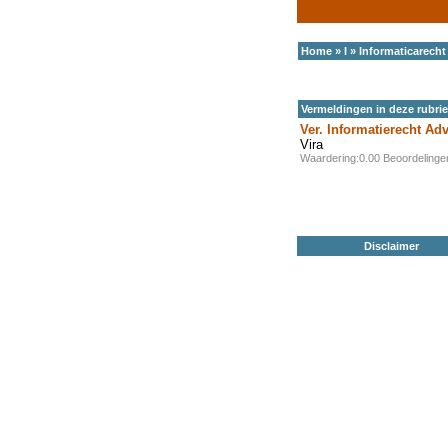
Home
»
I
»
Informaticarecht
Vermeldingen in deze rubri
Ver. Informatierecht Ad
Vira
Waardering:0.00 Beoordeling
Disclaimer