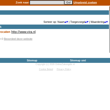
Zoek naar:
Uitgebreid zoeken
Sorteer op: Naam
| Toegevoegd
| Waardering
ek
vocaten
http://www.vira.nl
en:0
Beoordeel deze website
Sitemap
Sitemap xml
Copyright (c) 2026 OnlineZakengids.nl
Cookie Beleid
Privacy Policy