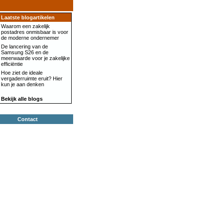
Laatste blogartikelen
Waarom een zakelijk
postadres onmisbaar is voor
de moderne ondernemer
De lancering van de
Samsung S26 en de
meerwaarde voor je zakelijke
efficiëntie
Hoe ziet de ideale
vergaderruimte eruit? Hier
kun je aan denken
Bekijk alle blogs
Contact