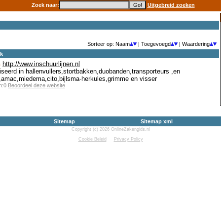
Zoek naar:
Uitgebreid zoeken
Sorteer op: Naam
| Toegevoegd
| Waardering
ek
n
http://www.inschuurlijnen.nl
liseerd in hallenvullers,stortbakken,duobanden,transporteurs ,en
x,amac,miedema,cito,bijlsma-herkules,grimme en visser
en:0
Beoordeel deze website
Sitemap
Sitemap xml
Copyright (c) 2026 OnlineZakengids.nl
Cookie Beleid
Privacy Policy