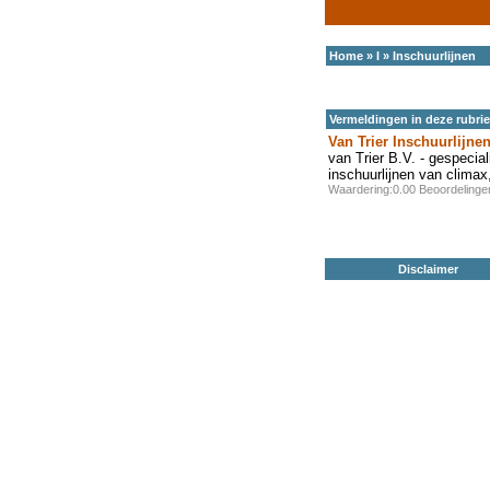
Home
»
I
»
Inschuurlijnen
Vermeldingen in deze rubri
Van Trier Inschuurlijne
van Trier B.V. - gespecia
inschuurlijnen van clima
Waardering:0.00 Beoordeling
Disclaimer