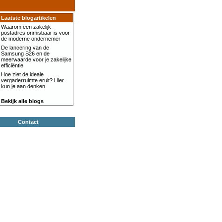
Laatste blogartikelen
Waarom een zakelijk
postadres onmisbaar is voor
de moderne ondernemer
De lancering van de
Samsung S26 en de
meerwaarde voor je zakelijke
efficiëntie
Hoe ziet de ideale
vergaderruimte eruit? Hier
kun je aan denken
Bekijk alle blogs
Contact