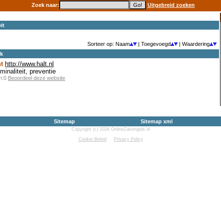
Zoek naar:
Uitgebreid zoeken
it
Sorteer op: Naam
| Toegevoegd
| Waardering
ek
t
http://www.halt.nl
iminaliteit, preventie
en:0
Beoordeel deze website
Sitemap
Sitemap xml
Copyright (c) 2026 OnlineZakengids.nl
Cookie Beleid
Privacy Policy