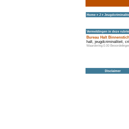
Home
»
J
»
Jeugdcriminalite
Vermeldingen in deze rubri
Bureau Halt Binnenstich
halt, jeugdcriminaliteit, cr
Waardering:0.00 Beoordeling
Disclaimer