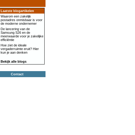
Laatste blogartikelen
Waarom een zakelijk
postadres onmisbaar is voor
de moderne ondernemer
De lancering van de
Samsung S26 en de
meerwaarde voor je zakelijke
efficiëntie
Hoe ziet de ideale
vergaderruimte eruit? Hier
kun je aan denken
Bekijk alle blogs
Contact