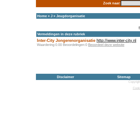
Zoek naar:
Home
»
J
»
Jeugdorganisatie
Vermeldingen in deze rubriek
Inter-City Jongerenorganisatie
http://www.inter-city.nl
Waardering:0.00 Beoordelingen:0
Beoordeel deze website
Disclaimer
Sitemap
Copyrigh
Cooki