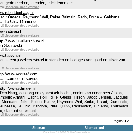
 van grote merken, sieraden, edelstenen etc.
en:0
Beoordeel deze website
www.robertdenhaag.nl
Haag : Omega, Raymond Weil, Peirre Balmain, Rado, Dolce & Gabbana,
ia, Le Chic, Diamonde.
en:0
Beoordeel deze website
ww.sativar.nl
en:0
Beoordeel deze website
ttp://www.juwelierschute.nl
ra Swarovski
en:0
Beoordeel deze website
ww.tausch.nl
n is een juweliers winkel in sieraden en horloges van goud en zilver van
en:0
Beoordeel deze website
ttp://www.vdgraaf.com
af.com email service
en:0
Beoordeel deze website
http://www.vdmarel.nl
 Den Haag, een jong en dynamisch bedrijf, dealer van ondermeer Alpina,
mporio Armani, Esprit, Folli Follie, Guess, Hirsch, Jacob Jensen, Jacques
 Mondaine, Nike, Police, Pulsar, Raymond Weil, Seiko, Tissot, Diamonde,
 Jeunesse, Le Chic, Pandora, Pure, Quinn, Rabinovich, Ti Sento, Trollbeads,
, diamant en briljant.
en:0
Beoordeel deze website
Pagina:
1
2
Sitemap
Sitemap xml
Copyright (c) 2026 OnlineZakengids.nl