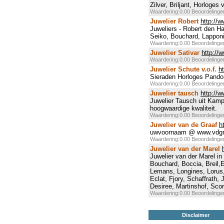
Zilver, Briljant, Horloges
Waardering:0.00 Beoordeling
Juwelier Robert
http://
Juweliers - Robert den 
Seiko, Bouchard, Lappon
Waardering:0.00 Beoordeling
Juwelier Sativar
http://w
Waardering:0.00 Beoordeling
Juwelier Schute v.o.f.
h
Sieraden Horloges Pando
Waardering:0.00 Beoordeling
Juwelier tausch
http://w
Juwelier Tausch uit Kampe
hoogwaardige kwaliteit.
Waardering:0.00 Beoordeling
Juwelier van de Graaf
h
uwvoornaam @ www.vdgra
Waardering:0.00 Beoordeling
Juwelier van der Marel
Juwelier van der Marel in
Bouchard, Boccia, Breil,E
Lemans, Longines, Lorus,
Eclat, Fjory, Schaffrath,
Desiree, Martinshof, Score
Waardering:0.00 Beoordeling
Disclaimer