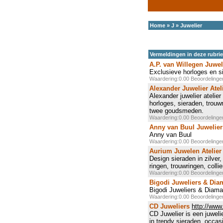
Home
»
J
»
Juwelier
Vermeldingen in deze rubri
A.P. van Willegen Juwel
Exclusieve horloges en s
Waardering:0.00 Beoordeling
Alexander Juwelier Atel
Alexander juwelier atelie
horloges, sieraden, trouw
twee goudsmeden.
Waardering:0.00 Beoordeling
Anny van Buul Juwelier
Anny van Buul
Waardering:0.00 Beoordeling
Aurium Juwelen Atelier
Design sieraden in zilve
ringen, trouwringen, coll
Waardering:0.00 Beoordeling
Bigodi Juweliers & Dia
Bigodi Juweliers & Diama
Waardering:0.00 Beoordeling
CD Juweliers
http://www.
CD Juwelier is een juweli
in trendy sieraden, occas