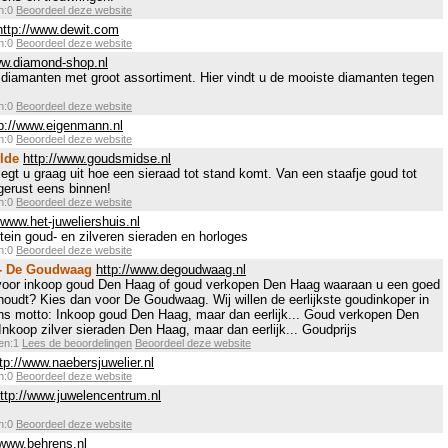
en:0
Beoordeel deze website
http://www.dewit.com
en:0
Beoordeel deze website
ww.diamond-shop.nl
diamanten met groot assortiment. Hier vindt u de mooiste diamanten tegen
en:0
Beoordeel deze website
tp://www.eigenmann.nl
en:0
Beoordeel deze website
lde
http://www.goudsmidse.nl
gt u graag uit hoe een sieraad tot stand komt. Van een staafje goud tot
gerust eens binnen!
en:0
Beoordeel deze website
/www.het-juweliershuis.nl
tein goud- en zilveren sieraden en horloges
en:0
Beoordeel deze website
 - De Goudwaag
http://www.degoudwaag.nl
voor inkoop goud Den Haag of goud verkopen Den Haag waaraan u een goed
houdt? Kies dan voor De Goudwaag. Wij willen de eerlijkste goudinkoper in
s motto: Inkoop goud Den Haag, maar dan eerlijk... Goud verkopen Den
 Inkoop zilver sieraden Den Haag, maar dan eerlijk... Goudprijs
gen:1
Lees de beoordelingen
Beoordeel deze website
tp://www.naebersjuwelier.nl
en:0
Beoordeel deze website
ttp://www.juwelencentrum.nl
en:0
Beoordeel deze website
/www.behrens.nl