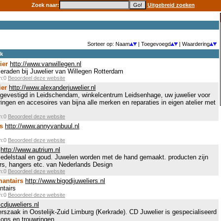
Zoek naar:
Uitgebreid zoeken
Sorteer op: Naam
| Toegevoegd
| Waardering
ek
ier
http://www.vanwillegen.nl
ieraden bij Juwelier van Willegen Rotterdam
en:0
Beoordeel deze website
ier
http://www.alexanderjuwelier.nl
r gevestigd in Leidschendam, winkelcentrum Leidsenhage, uw juwelier voor
ringen en accesoires van bijna alle merken en reparaties in eigen atelier met
en:0
Beoordeel deze website
s
http://www.annyvanbuul.nl
en:0
Beoordeel deze website
http://www.autrium.nl
r, edelstaal en goud. Juwelen worden met de hand gemaakt. producten zijn
iers, hangers etc. van Nederlands Design
en:0
Beoordeel deze website
mantairs
http://www.bigodijuweliers.nl
ntairs
en:0
Beoordeel deze website
cdjuweliers.nl
erszaak in Oostelijk-Zuid Limburg (Kerkrade). CD Juwelier is gespecialiseerd
ions en trouwringen.