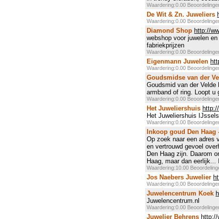
Waardering:0.00 Beoordeling
De Wit & Zn. Juweliers
Waardering:0.00 Beoordeling
Diamond Shop
http://w
webshop voor juwelen en 
fabriekprijzen
Waardering:0.00 Beoordeling
Eigenmann Juwelen
ht
Waardering:0.00 Beoordeling
Goudsmidse van der Ve
Goudsmid van der Velde le
armband of ring. Loopt u 
Waardering:0.00 Beoordeling
Het Juweliershuis
http:/
Het Juweliershuis IJssels
Waardering:0.00 Beoordeling
Inkoop goud Den Haag
Op zoek naar een adres 
en vertrouwd gevoel over
Den Haag zijn. Daarom on
Haag, maar dan eerlijk...
Waardering:10.00 Beoordelin
Jos Naebers Juwelier
ht
Waardering:0.00 Beoordeling
Juwelencentrum Koek
h
Juwelencentrum.nl
Waardering:0.00 Beoordeling
Juwelier Behrens
http:/