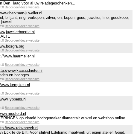
in Den Haag voor al uw relatiegeschenken...
en:0
Beoordeel deze website
//www.berkman-juwelier.nl
, briljant, ring, verkopen, zilver, on, kopen, goud, juwelier, line, goedkoop,
 juweel
en:0
Beoordeel deze website
www.juwelierboertie.nl
AALTE
en:0
Beoordeel deze website
www.bosgra.org
en:0
Beoordeel deze website
p://www.haarmeijer.nl
en:0
Beoordeel deze website
ttp://www.kaasschieter.nl
raden en horloges.
en:0
Beoordeel deze website
://www.kempkes.nl
en:0
Beoordeel deze website
//www.lyppens.nl
en:0
Beoordeel deze website
/www.mosterd.nl
INGEN.goudsmid horlogemaker diamantair winkel en webshop online.
en:0
Beoordeel deze website
ttp://www.robvaneck.nl
 Eck te de Bilt. Voor stijlvol Edelsmid maatwerk uit eigen atelier. Goud,