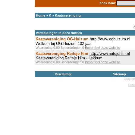
Zoek naar:
Home
»
K
»
Kaatsvereniging
Vermeldingen in deze rubriek
Kaatsvereniging OG-Huizum
http://www.oghuizum.nl
Welkom bij OG Huizum 102 jaar
Waardering:0.00 Beoordelingen:0
Beoordeel deze website
Kaatsvereniging Reitsje Him
http://www.reitsjehim.nl
Kaatsvereniging Reitsje Him - Lekkum
Waardering:0.00 Beoordelingen:0
Beoordeel deze website
Disclaimer
Sitemap
Copyrigh
Cooki