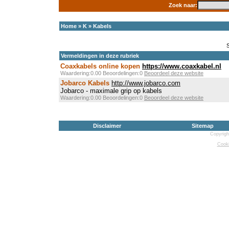
Zoek naar:
Home
»
K
»
Kabels
Vermeldingen in deze rubriek
Coaxkabels online kopen
https://www.coaxkabel.nl
Waardering:0.00 Beoordelingen:0
Beoordeel deze website
Jobarco Kabels
http://www.jobarco.com
Jobarco - maximale grip op kabels
Waardering:0.00 Beoordelingen:0
Beoordeel deze website
Disclaimer
Sitemap
Copyrigh
Cooki