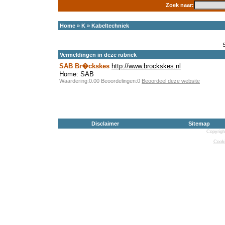
Zoek naar:
Home
»
K
»
Kabeltechniek
Vermeldingen in deze rubriek
SAB Br�ckskes
http://www.brockskes.nl
Home: SAB
Waardering:0.00 Beoordelingen:0
Beoordeel deze website
Disclaimer
Sitemap
Copyrigh
Cooki