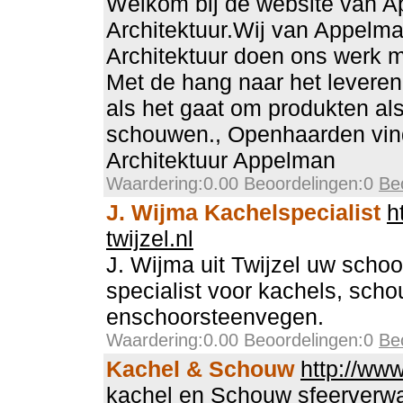
Welkom bij de website van 
Architektuur.Wij van Appelm
Architektuur doen ons werk me
Met de hang naar het leveren 
als het gaat om produkten al
schouwen., Openhaarden vind
Architektuur Appelman
Waardering:0.00 Beoordelingen:0
Be
J. Wijma Kachelspecialist
h
twijzel.nl
J. Wijma uit Twijzel uw scho
specialist voor kachels, sc
enschoorsteenvegen.
Waardering:0.00 Beoordelingen:0
Be
Kachel & Schouw
http://ww
kachel en Schouw sfeerverw