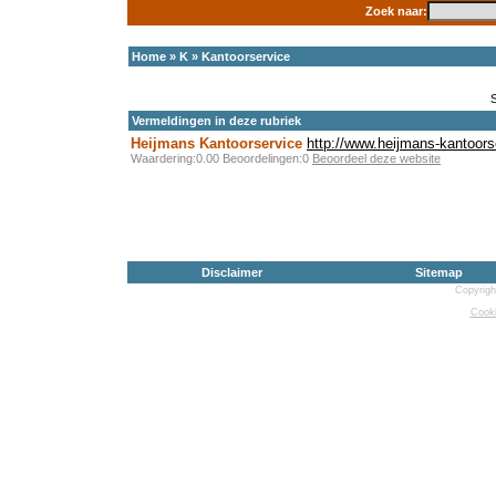
Zoek naar:
Home
»
K
»
Kantoorservice
Vermeldingen in deze rubriek
Heijmans Kantoorservice
http://www.heijmans-kantoors
Waardering:0.00 Beoordelingen:0
Beoordeel deze website
Disclaimer
Sitemap
Copyrigh
Cooki