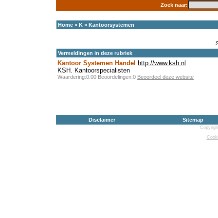
Zoek naar:
Home
»
K
»
Kantoorsystemen
Vermeldingen in deze rubriek
Kantoor Systemen Handel
http://www.ksh.nl
KSH. Kantoorspecialisten
Waardering:0.00 Beoordelingen:0
Beoordeel deze website
Disclaimer
Sitemap
Copyrigh
Cooki