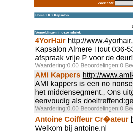
Zoek naar:
Home
»
K
»
Kapsalon
Vermeldingen in deze rubriek
4YorHair
http://www.4yorhair.
Kapsalon Almere Hout 036-53
afspraak vrije P voor de deur!
Waardering:0.00 Beoordelingen:0
Be
AMI Kappers
http://www.ami
AMI kappers is een no-nonse
het middensegment., Ons uit
eenvoudig als doeltreffend:
Waardering:0.00 Beoordelingen:0
Be
Antoine Coiffeur Cr�ateur
Welkom bij antoine.nl