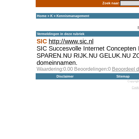
Zoek naar:
Home
»
K
»
Kennismanagement
Vermeldingen in deze rubriek
SIC
http://www.sic.nl
SIC Succesvolle Internet Concepte
SPAREN.NU RIJK.NU GELUK.NU ZON
domeinnamen.
Waardering:0.00 Beoordelingen:0
Beoordeel d
Disclaimer
Sitemap
Copyrigh
Cooki