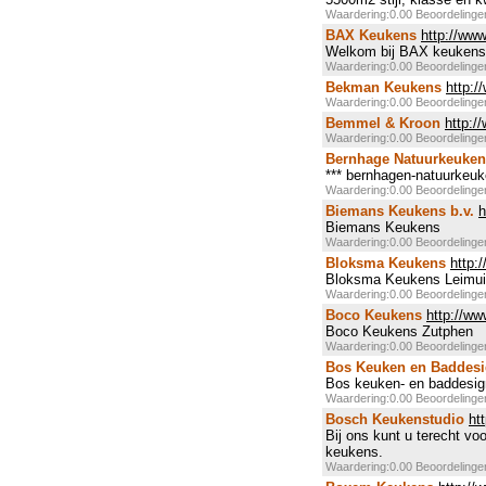
Waardering:0.00 Beoordeling
BAX Keukens
http://ww
Welkom bij BAX keukens
Waardering:0.00 Beoordeling
Bekman Keukens
http:
Waardering:0.00 Beoordeling
Bemmel & Kroon
http:/
Waardering:0.00 Beoordeling
Bernhage Natuurkeuken
*** bernhagen-natuurkeuke
Waardering:0.00 Beoordeling
Biemans Keukens b.v.
h
Biemans Keukens
Waardering:0.00 Beoordeling
Bloksma Keukens
http:
Bloksma Keukens Leimuid
Waardering:0.00 Beoordeling
Boco Keukens
http://w
Boco Keukens Zutphen
Waardering:0.00 Beoordeling
Bos Keuken en Baddes
Bos keuken- en baddesig
Waardering:0.00 Beoordeling
Bosch Keukenstudio
ht
Bij ons kunt u terecht vo
keukens.
Waardering:0.00 Beoordeling