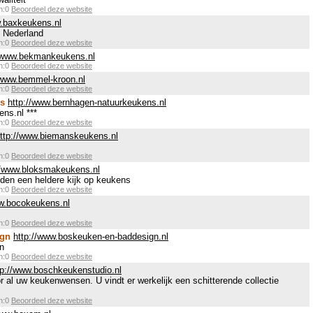
en:0
Beoordeel deze website
w.baxkeukens.nl
 Nederland
en:0
Beoordeel deze website
//www.bekmankeukens.nl
en:0
Beoordeel deze website
/www.bemmel-kroon.nl
en:0
Beoordeel deze website
s
http://www.bernhagen-natuurkeukens.nl
ns.nl ***
en:0
Beoordeel deze website
ttp://www.biemanskeukens.nl
en:0
Beoordeel deze website
//www.bloksmakeukens.nl
en een heldere kijk op keukens
en:0
Beoordeel deze website
ww.bocokeukens.nl
en:0
Beoordeel deze website
ign
http://www.boskeuken-en-baddesign.nl
n
en:0
Beoordeel deze website
tp://www.boschkeukenstudio.nl
or al uw keukenwensen. U vindt er werkelijk een schitterende collectie
en:0
Beoordeel deze website