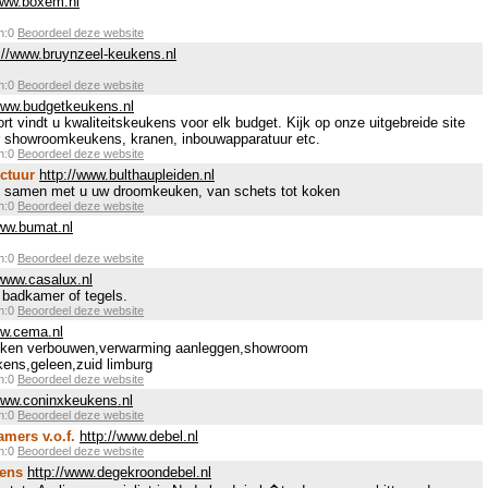
www.boxem.nl
en:0
Beoordeel deze website
://www.bruynzeel-keukens.nl
en:0
Beoordeel deze website
/www.budgetkeukens.nl
t vindt u kwaliteitskeukens voor elk budget. Kijk op onze uitgebreide site
r showroomkeukens, kranen, inbouwapparatuur etc.
en:0
Beoordeel deze website
ctuur
http://www.bulthaupleiden.nl
rt samen met u uw droomkeuken, van schets tot koken
en:0
Beoordeel deze website
www.bumat.nl
en:0
Beoordeel deze website
/www.casalux.nl
badkamer of tegels.
en:0
Beoordeel deze website
ww.cema.nl
ken verbouwen,verwarming aanleggen,showroom
ens,geleen,zuid limburg
en:0
Beoordeel deze website
www.coninxkeukens.nl
en:0
Beoordeel deze website
mers v.o.f.
http://www.debel.nl
en:0
Beoordeel deze website
ens
http://www.degekroondebel.nl