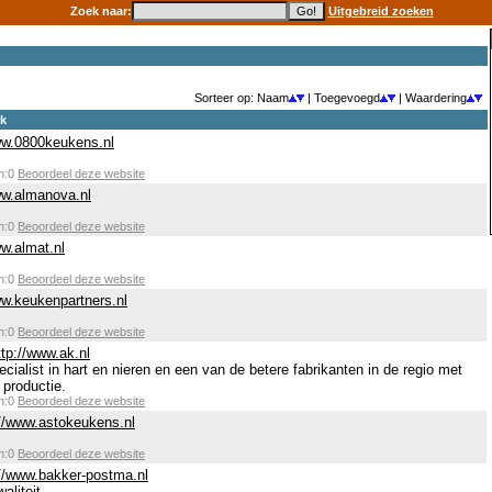
Zoek naar:
Uitgebreid zoeken
Sorteer op: Naam
| Toegevoegd
| Waardering
ek
ww.0800keukens.nl
en:0
Beoordeel deze website
ww.almanova.nl
en:0
Beoordeel deze website
ww.almat.nl
en:0
Beoordeel deze website
ww.keukenpartners.nl
en:0
Beoordeel deze website
ttp://www.ak.nl
ialist in hart en nieren en een van de betere fabrikanten in de regio met
 productie.
en:0
Beoordeel deze website
://www.astokeukens.nl
en:0
Beoordeel deze website
://www.bakker-postma.nl
aliteit