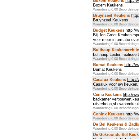
Boxem Keukens
http://
Boxem Keukens
Waardering:0.00 Beoordeling
Bruynzeel Keukens
http
Bruynzeel Keukens
Waardering:0.00 Beoordeling
Budget Keukens
http:/
Bij Jan Groot Keukenimpor
voor meer informatie ove
Waardering:0.00 Beoordeling
Bulthaup Keukenarchite
bulthaup Leiden realisee
Waardering:0.00 Beoordeling
Bumat Keukens
http://
Bumat Keukens
Waardering:0.00 Beoordeling
Casalux Keukens
http:/
Casalux voor uw keuken, 
Waardering:0.00 Beoordeling
Cema Keukens
http://w
badkamer verbouwen,keu
uitverkoop,showroomkeuk
Waardering:0.00 Beoordeling
Coninx Keukens
http://
Waardering:0.00 Beoordeling
De Bel Keukens & Badka
Waardering:0.00 Beoordeling
De Gekroonde Bel Keuk