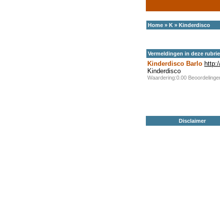
Home
»
K
»
Kinderdisco
Vermeldingen in deze rubri
Kinderdisco Barlo
http:
Kinderdisco
Waardering:0.00 Beoordeling
Disclaimer