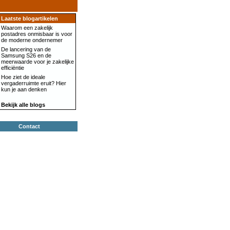
Laatste blogartikelen
Waarom een zakelijk
postadres onmisbaar is voor
de moderne ondernemer
De lancering van de
Samsung S26 en de
meerwaarde voor je zakelijke
efficiëntie
Hoe ziet de ideale
vergaderruimte eruit? Hier
kun je aan denken
Bekijk alle blogs
Contact