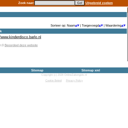
Zoek naar:
Uitgebreid zoeken
Sorteer op: Naam
| Toegevoegd
| Waardering
ek
//www.kinderdisco.barlo.nl
en:0
Beoordeel deze website
Sitemap
Sitemap xml
Copyright (c) 2026 OnlineZakengids.nl
Cookie Beleid
Privacy Policy