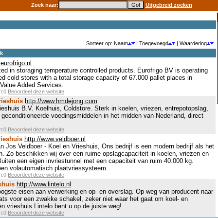
Zoek naar:
Uitgebreid zoeken
Sorteer op: Naam
| Toegevoegd
| Waardering
ek
eurofrigo.nl
ized in storaging temperature controlled products. Eurofrigo BV is operating
ed cold stores with a total storage capacity of 67.000 pallet places in
 Value Added Services.
en:0
Beoordeel deze website
rieshuis
http://www.hmdejong.com
eshuis B.V. Koelhuis, Coldstore. Sterk in koelen, vriezen, entrepotopslag,
geconditioneerde voedingsmiddelen in het midden van Nederland, direct
en:0
Beoordeel deze website
rieshuis
http://www.veldboer.nl
Jos Veldboer - Koel en Vrieshuis, Ons bedrijf is een modern bedrijf als het
. Zo beschikken wij over een ruime opslagcapaciteit in koelen, vriezen en
uiten een eigen invriestunnel met een capaciteit van ruim 40.000 kg.
een volautomatisch plaatvriessysteem.
en:0
Beoordeel deze website
shuis
http://www.lintelo.nl
hoogste eisen aan verwerking en op- en overslag. Op weg van producent naar
ats voor een zwakke schakel, zeker niet waar het gaat om koel- en
en vrieshuis Lintelo bent u op de juiste weg!
en:0
Beoordeel deze website