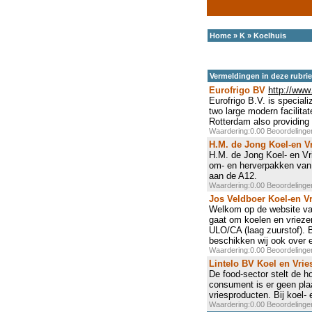
Home
»
K
»
Koelhuis
Vermeldingen in deze rubri
Eurofrigo BV
http://www.
Eurofrigo B.V. is special
two large modern facilitat
Rotterdam also providing
Waardering:0.00 Beoordeling
H.M. de Jong Koel-en V
H.M. de Jong Koel- en Vri
om- en herverpakken van 
aan de A12.
Waardering:0.00 Beoordeling
Jos Veldboer Koel-en V
Welkom op de website van 
gaat om koelen en vriezen
ULO/CA (laag zuurstof). B
beschikken wij ook over 
Waardering:0.00 Beoordeling
Lintelo BV Koel en Vrie
De food-sector stelt de 
consument is er geen pla
vriesproducten. Bij koel- 
Waardering:0.00 Beoordeling