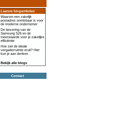
Laatste blogartikelen
Waarom een zakelijk
postadres onmisbaar is voor
de moderne ondernemer
De lancering van de
Samsung S26 en de
meerwaarde voor je zakelijke
efficiëntie
Hoe ziet de ideale
vergaderruimte eruit? Hier
kun je aan denken
Bekijk alle blogs
Contact