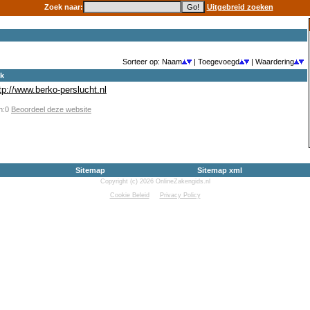
Zoek naar:
Uitgebreid zoeken
Sorteer op: Naam
| Toegevoegd
| Waardering
ek
tp://www.berko-perslucht.nl
en:0
Beoordeel deze website
Sitemap
Sitemap xml
Copyright (c) 2026 OnlineZakengids.nl
Cookie Beleid
Privacy Policy