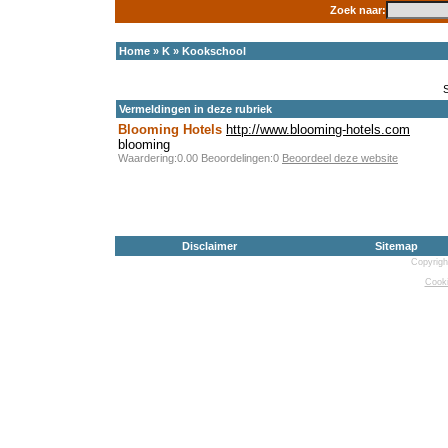
Zoek naar:
Home
»
K
»
Kookschool
Vermeldingen in deze rubriek
Blooming Hotels
http://www.blooming-hotels.com
blooming
Waardering:0.00 Beoordelingen:0
Beoordeel deze website
Disclaimer
Sitemap
Copyrigh
Cooki