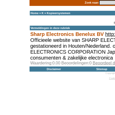
Zoek naar:
Home
»
K
»
Kopieersystemen
Vermeldingen in deze rubriek
Sharp Electronics Benelux BV
http
Officieele website van SHARP EL
gestationeerd in Houten/Nederland.
ELECTRONICS CORPORATION Japan
consumenten & zakelijke electronica
Waardering:0.00 Beoordelingen:0
Beoordeel d
Disclaimer
Sitemap
Copyrigh
Cooki