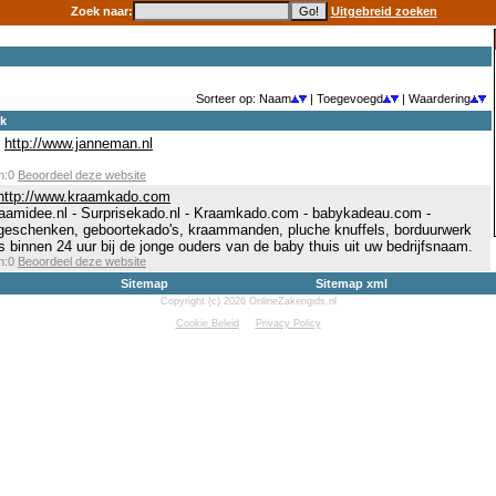
Zoek naar:
Uitgebreid zoeken
Sorteer op: Naam
| Toegevoegd
| Waardering
ek
http://www.janneman.nl
en:0
Beoordeel deze website
http://www.kraamkado.com
raamidee.nl - Surprisekado.nl - Kraamkado.com - babykadeau.com -
ygeschenken, geboortekado's, kraammanden, pluche knuffels, borduurwerk
 binnen 24 uur bij de jonge ouders van de baby thuis uit uw bedrijfsnaam.
en:0
Beoordeel deze website
Sitemap
Sitemap xml
Copyright (c) 2026 OnlineZakengids.nl
Cookie Beleid
Privacy Policy