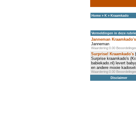
Home
»
K
»
Kraamkado
Vermeldingen in deze rubri
Janneman Kraamkado's
Janneman
Waardering:0.00 Beoordeling
Surprise! Kraamkado's
Surprise kraamkado's (K
babiekado.nl) levert bab
en andere mooie kadosets
Waardering:0.00 Beoordeling
Disclaimer