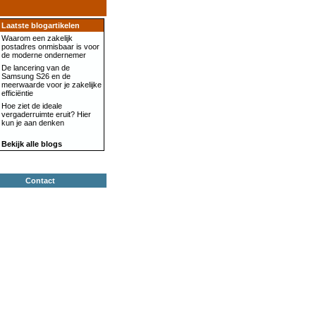
Laatste blogartikelen
Waarom een zakelijk
postadres onmisbaar is voor
de moderne ondernemer
De lancering van de
Samsung S26 en de
meerwaarde voor je zakelijke
efficiëntie
Hoe ziet de ideale
vergaderruimte eruit? Hier
kun je aan denken
Bekijk alle blogs
Contact