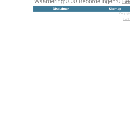
Waardering:0.00 Beoordelingen:0
Be
Disclaimer
Sitemap
Copyrigh
Cooki