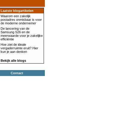
Laatste blogartikelen
Waarom een zakelijk
postadres onmisbaar is voor
de moderne ondernemer
De lancering van de
Samsung S26 en de
meerwaarde voor je zakelijke
efficiëntie
Hoe ziet de ideale
vergaderruimte eruit? Hier
kun je aan denken
Bekijk alle blogs
Contact