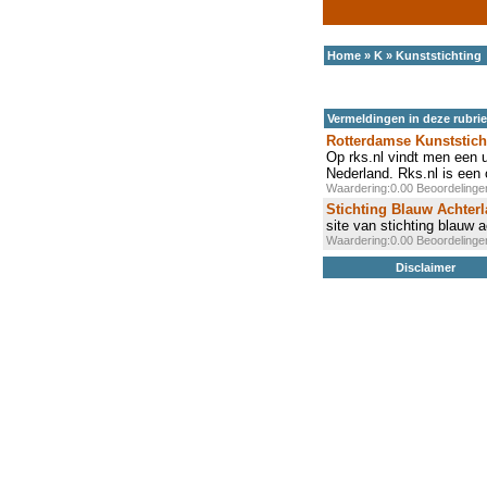
Home
»
K
»
Kunststichting
Vermeldingen in deze rubri
Rotterdamse Kunststich
Op rks.nl vindt men een 
Nederland. Rks.nl is een 
Waardering:0.00 Beoordeling
Stichting Blauw Achter
site van stichting blauw 
Waardering:0.00 Beoordeling
Disclaimer