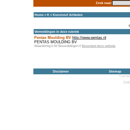
Zoek naar:
Home
»
K
»
Kunststof Artikelen
Vermeldingen in deze rubriek
Pentas Moulding BV
http://www.pentas.nl
PENTAS MOULDING BV
Waardering:0.00 Beoordelingen:0
Beoordeel deze website
Disclaimer
Sitemap
Copyrigh
Cooki