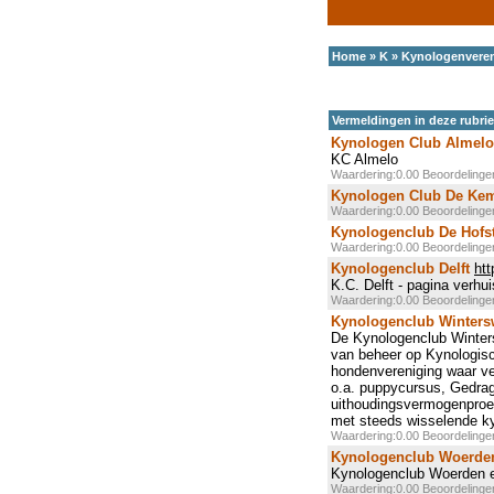
Home
»
K
»
Kynologenveren
Vermeldingen in deze rubri
Kynologen Club Almelo
KC Almelo
Waardering:0.00 Beoordeling
Kynologen Club De Ke
Waardering:0.00 Beoordeling
Kynologenclub De Hofs
Waardering:0.00 Beoordeling
Kynologenclub Delft
htt
K.C. Delft - pagina verhu
Waardering:0.00 Beoordeling
Kynologenclub Winters
De Kynologenclub Winters
van beheer op Kynologisc
hondenvereniging waar vee
o.a. puppycursus, Gedrag
uithoudingsvermogenproef 
met steeds wisselende ky
Waardering:0.00 Beoordeling
Kynologenclub Woerden
Kynologenclub Woerden e
Waardering:0.00 Beoordeling