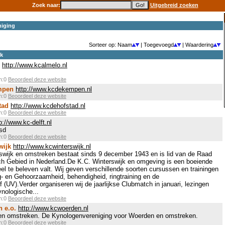
Zoek naar:
Uitgebreid zoeken
iging
Sorteer op: Naam
| Toegevoegd
| Waardering
ek
http://www.kcalmelo.nl
en:0
Beoordeel deze website
mpen
http://www.kcdekempen.nl
en:0
Beoordeel deze website
tad
http://www.kcdehofstad.nl
en:0
Beoordeel deze website
p://www.kc-delft.nl
isd
en:0
Beoordeel deze website
wijk
http://www.kcwinterswijk.nl
wijk en omstreken bestaat sinds 9 december 1943 en is lid van de Raad
h Gebied in Nederland.De K.C. Winterswijk en omgeving is een boeiende
l te beleven valt. Wij geven verschillende soorten cursussen en trainingen
- en Gehoorzaamheid, behendigheid, ringtraining en de
(UV).Verder organiseren wij de jaarlijkse Clubmatch in januari, lezingen
nologische...
en:0
Beoordeel deze website
 e.o.
http://www.kcwoerden.nl
n omstreken. De Kynologenvereniging voor Woerden en omstreken.
en:0
Beoordeel deze website