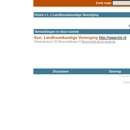
Zoek naar:
Home
»
L
»
Landbouwkundige Vereniging
Vermeldingen in deze rubriek
Kon. Landbouwkundige Vereniging
http://www.klv.nl
Waardering:0.00 Beoordelingen:0
Beoordeel deze website
Disclaimer
Sitemap
Copyrigh
Cooki