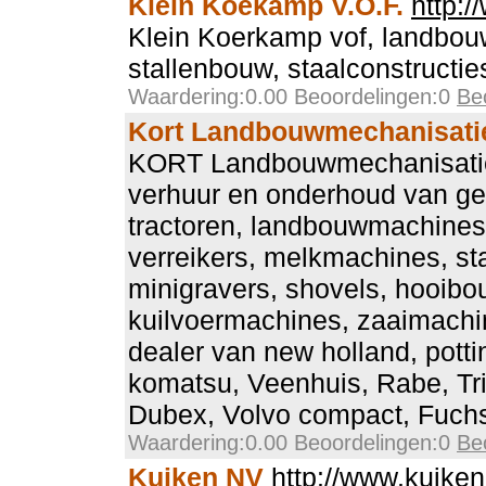
Klein Koekamp V.O.F.
http:
Klein Koerkamp vof, landbou
stallenbouw, staalconstructi
Waardering:0.00 Beoordelingen:0
Be
Kort Landbouwmechanisati
KORT Landbouwmechanisatie
verhuur en onderhoud van ge
tractoren, landbouwmachines
verreikers, melkmachines, stal
minigravers, shovels, hooib
kuilvoermachines, zaaimachi
dealer van new holland, potti
komatsu, Veenhuis, Rabe, Tr
Dubex, Volvo compact, Fuchs
Waardering:0.00 Beoordelingen:0
Be
Kuiken NV
http://www.kuiken