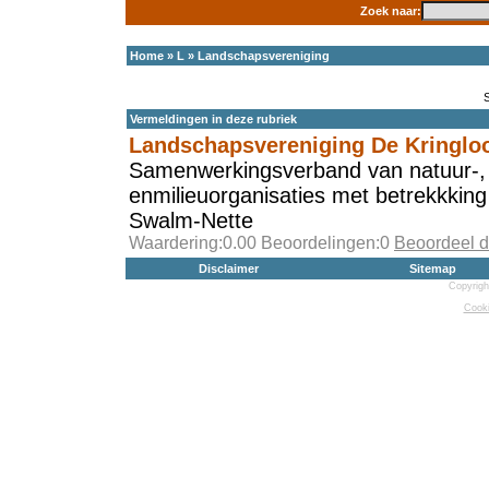
Zoek naar:
Home
»
L
»
Landschapsvereniging
Vermeldingen in deze rubriek
Landschapsvereniging De Kringlo
Samenwerkingsverband van natuur-
enmilieuorganisaties met betrekkking
Swalm-Nette
Waardering:0.00 Beoordelingen:0
Beoordeel d
Disclaimer
Sitemap
Copyrigh
Cooki