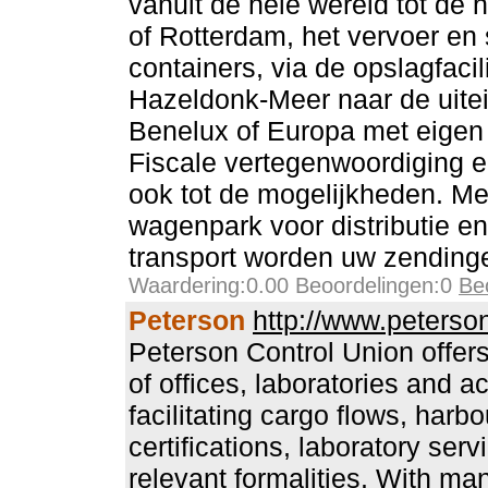
vanuit de hele wereld tot de
of Rotterdam, het vervoer en 
containers, via de opslagfacil
Hazeldonk-Meer naar de uitein
Benelux of Europa met eigen 
Fiscale vertegenwoordiging e
ook tot de mogelijkheden. M
wagenpark voor distributie en
transport worden uw zendinge
Waardering:0.00 Beoordelingen:0
Be
Peterson
http://www.peterson
Peterson Control Union offer
of offices, laboratories and a
facilitating cargo flows, harbo
certifications, laboratory serv
relevant formalities. With ma