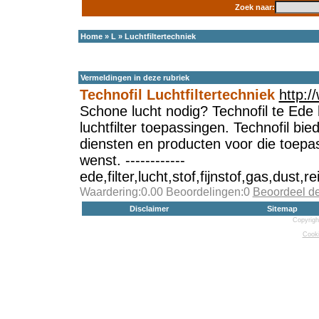
Zoek naar:
Home
»
L
»
Luchtfiltertechniek
Vermeldingen in deze rubriek
Technofil Luchtfiltertechniek
http:/
Schone lucht nodig? Technofil te Ede h
luchtfilter toepassingen. Technofil bi
diensten en producten voor die toepa
wenst. ------------
ede,filter,lucht,stof,fijnstof,gas,dust,re
Waardering:0.00 Beoordelingen:0
Beoordeel d
Disclaimer
Sitemap
Copyrigh
Cooki