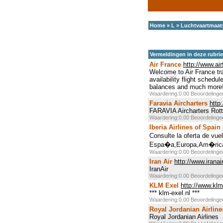
Home
»
L
»
Luchtvaartmaat
Vermeldingen in deze rubri
Air France
http://www.ai
Welcome to Air France trav
availability flight sched
balances and much more
Waardering:0.00 Beoordeling
Faravia Aircharters
http
FARAVIA Aircharters Rott
Waardering:0.00 Beoordeling
Iberia Airlines of Spain
Consulte la oferta de vu
Espa�a,Europa,Am�rica 
Waardering:0.00 Beoordeling
Iran Air
http://www.iranair
IranAir
Waardering:0.00 Beoordeling
KLM Exel
http://www.klm
*** klm-exel.nl ***
Waardering:0.00 Beoordeling
Royal Jordanian Airline
Royal Jordanian Airlines