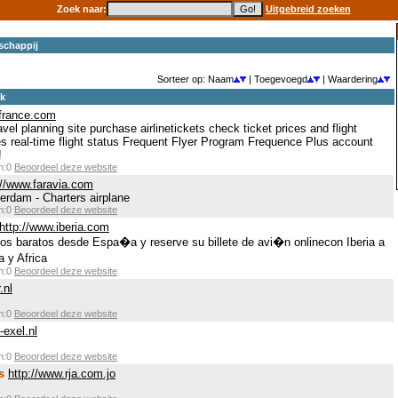
Zoek naar:
Uitgebreid zoeken
schappij
Sorteer op: Naam
| Toegevoegd
| Waardering
ek
rfrance.com
el planning site purchase airlinetickets check ticket prices and flight
ules real-time flight status Frequent Flyer Program Frequence Plus account
!
en:0
Beoordeel deze website
://www.faravia.com
erdam - Charters airplane
en:0
Beoordeel deze website
http://www.iberia.com
elos baratos desde Espa�a y reserve su billete de avi�n onlinecon Iberia a
y Africa
en:0
Beoordeel deze website
.nl
en:0
Beoordeel deze website
-exel.nl
en:0
Beoordeel deze website
s
http://www.rja.com.jo