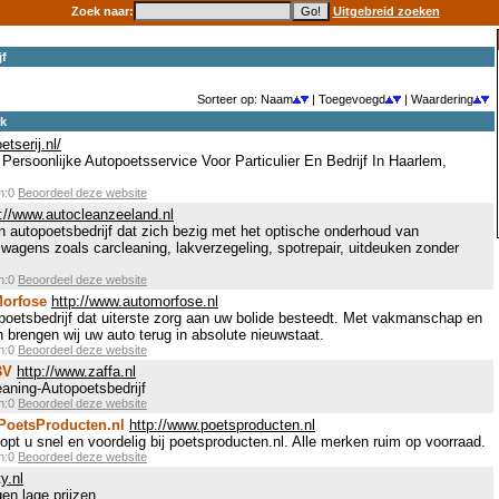
Zoek naar:
Uitgebreid zoeken
jf
Sorteer op: Naam
| Toegevoegd
| Waardering
ek
tserij.nl/
Persoonlijke Autopoetsservice Voor Particulier En Bedrijf In Haarlem,
en:0
Beoordeel deze website
p://www.autocleanzeeland.nl
n autopoetsbedrijf dat zich bezig met het optische onderhoud van
wagens zoals carcleaning, lakverzegeling, spotrepair, uitdeuken zonder
en:0
Beoordeel deze website
Morfose
http://www.automorfose.nl
poetsbedrijf dat uiterste zorg aan uw bolide besteedt. Met vakmanschap en
 brengen wij uw auto terug in absolute nieuwstaat.
en:0
Beoordeel deze website
BV
http://www.zaffa.nl
eaning-Autopoetsbedrijf
en:0
Beoordeel deze website
PoetsProducten.nl
http://www.poetsproducten.nl
t u snel en voordelig bij poetsproducten.nl. Alle merken ruim op voorraad.
en:0
Beoordeel deze website
y.nl
en lage prijzen