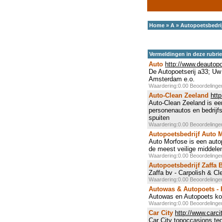
Home
»
A
»
Autopoetsbedri
Vermeldingen in deze rubri
Auto
http://www.deautopoe
De Autopoetserij a33; Uw 
Amsterdam e.o.
Waardering:0.00 Beoordeling
Auto-Clean Zeeland
htt
Auto-Clean Zeeland is ee
personenautos en bedrijfs
spuiten
Waardering:0.00 Beoordeling
Autopoetsbedrijf Auto 
Auto Morfose is een auto
de meest veilige middelen
Waardering:0.00 Beoordeling
Autopoetsbedrijf Zaffa 
Zaffa bv - Carpolish & Cl
Waardering:0.00 Beoordeling
Autowas & Autopoets - 
Autowas en Autopoets koop
Waardering:0.00 Beoordeling
Car City
http://www.carcit
Car City topoccasions teg