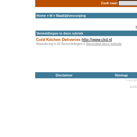
Zoek naar:
Home
»
M
»
Maaltijdverzorging
Vermeldingen in deze rubriek
Cold Kitchen Deliveries
http://www.ckd.nl
Waardering:0.00 Beoordelingen:0
Beoordeel deze website
Disclaimer
Sitemap
Copyrigh
Cooki