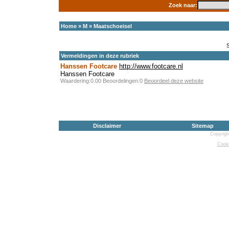
Zoek naar:
Home
»
M
»
Maatschoeisel
Vermeldingen in deze rubriek
Hanssen Footcare
http://www.footcare.nl
Hanssen Footcare
Waardering:0.00 Beoordelingen:0
Beoordeel deze website
Disclaimer
Sitemap
Copyrigh
Cooki