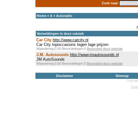
Zoek naar:
Home
»
A
»
Autoradio
Vermeldingen in deze rubriek
Car City
http://www.carcity.nl
Car City topoccasions tegen lage prijzen
Waardering:0.00 Beoordelingen:0
Beoordeel deze website
J.M. Autosounds
http://www.jmautosounds.nl
JM AutoSounds
Waardering:0.00 Beoordelingen:0
Beoordeel deze website
Disclaimer
Sitemap
Copyrigh
Cooki