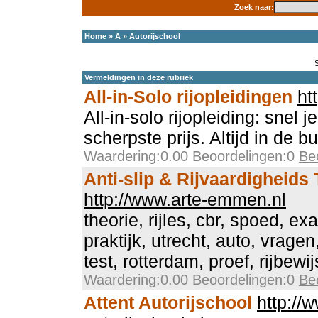
Zoek naar:
Home
»
A
»
Autorijschool
Vermeldingen in deze rubriek
All-in-Solo rijopleidingen
ht
All-in-solo rijopleiding: snel j
scherpste prijs. Altijd in de bu
Waardering:0.00 Beoordelingen:0
Be
Anti-slip & Rijvaardigheids
http://www.arte-emmen.nl
theorie, rijles, cbr, spoed, 
praktijk, utrecht, auto, vrage
test, rotterdam, proef, rijbewij
Waardering:0.00 Beoordelingen:0
Be
Attent Autorijschool
http://