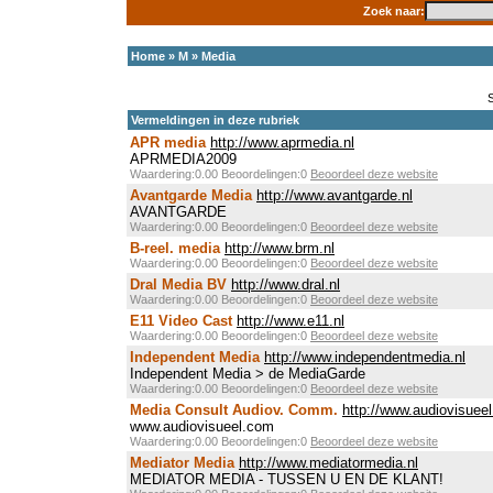
Zoek naar:
Home
»
M
»
Media
Vermeldingen in deze rubriek
APR media
http://www.aprmedia.nl
APRMEDIA2009
Waardering:0.00 Beoordelingen:0
Beoordeel deze website
Avantgarde Media
http://www.avantgarde.nl
AVANTGARDE
Waardering:0.00 Beoordelingen:0
Beoordeel deze website
B-reel. media
http://www.brm.nl
Waardering:0.00 Beoordelingen:0
Beoordeel deze website
Dral Media BV
http://www.dral.nl
Waardering:0.00 Beoordelingen:0
Beoordeel deze website
E11 Video Cast
http://www.e11.nl
Waardering:0.00 Beoordelingen:0
Beoordeel deze website
Independent Media
http://www.independentmedia.nl
Independent Media > de MediaGarde
Waardering:0.00 Beoordelingen:0
Beoordeel deze website
Media Consult Audiov. Comm.
http://www.audiovisuee
www.audiovisueel.com
Waardering:0.00 Beoordelingen:0
Beoordeel deze website
Mediator Media
http://www.mediatormedia.nl
MEDIATOR MEDIA - TUSSEN U EN DE KLANT!