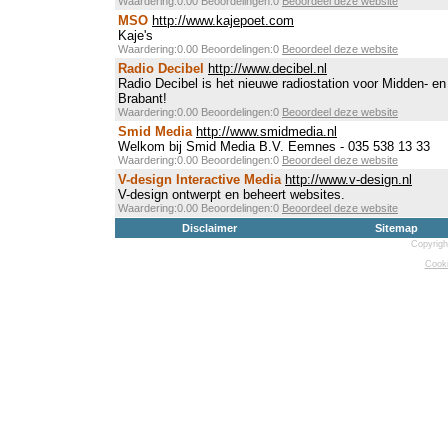
Waardering:0.00 Beoordelingen:0
Beoordeel deze website
MSO
http://www.kajepoet.com
Kaje's
Waardering:0.00 Beoordelingen:0
Beoordeel deze website
Radio Decibel
http://www.decibel.nl
Radio Decibel is het nieuwe radiostation voor Midden- e
Brabant!
Waardering:0.00 Beoordelingen:0
Beoordeel deze website
Smid Media
http://www.smidmedia.nl
Welkom bij Smid Media B.V. Eemnes - 035 538 13 33
Waardering:0.00 Beoordelingen:0
Beoordeel deze website
V-design Interactive Media
http://www.v-design.nl
V-design ontwerpt en beheert websites.
Waardering:0.00 Beoordelingen:0
Beoordeel deze website
Disclaimer
Sitemap
Copyrigh
Cooki