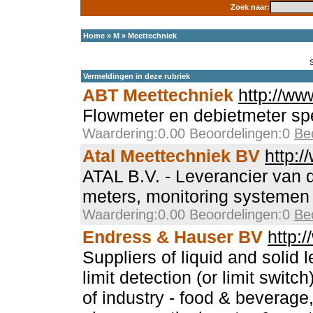
Zoek naar:
Home
»
M
»
Meettechniek
Vermeldingen in deze rubriek
ABT Meettechniek
http://www
Flowmeter en debietmeter spe
Waardering:0.00 Beoordelingen:0
Be
Atal Meettechniek BV
http:/
ATAL B.V. - Leverancier van d
meters, monitoring systemen
Waardering:0.00 Beoordelingen:0
Be
Endress & Hauser BV
http:
Suppliers of liquid and solid
limit detection (or limit switch
of industry - food & beverage