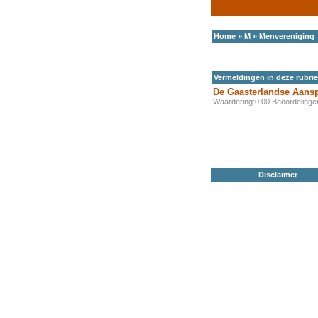
Home
»
M
»
Menvereniging
Vermeldingen in deze rubri
De Gaasterlandse Aans
Waardering:0.00 Beoordeling
Disclaimer