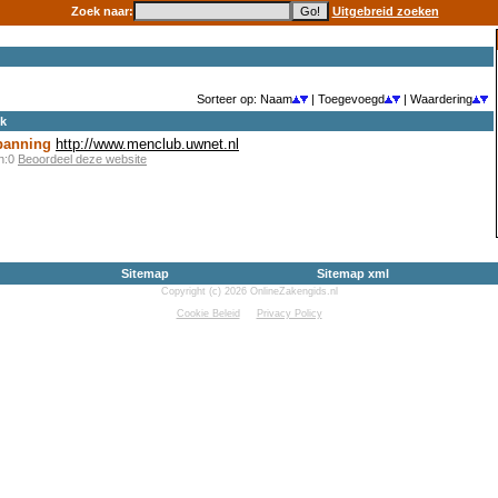
Zoek naar:
Uitgebreid zoeken
Sorteer op: Naam
| Toegevoegd
| Waardering
ek
panning
http://www.menclub.uwnet.nl
en:0
Beoordeel deze website
Sitemap
Sitemap xml
Copyright (c) 2026 OnlineZakengids.nl
Cookie Beleid
Privacy Policy