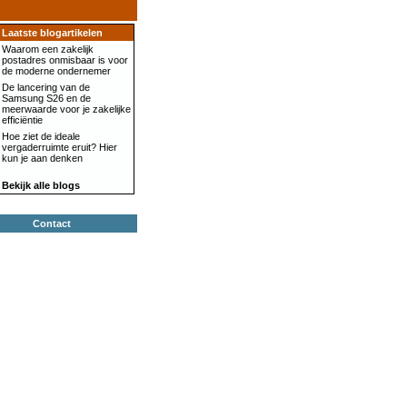
Laatste blogartikelen
Waarom een zakelijk
postadres onmisbaar is voor
de moderne ondernemer
De lancering van de
Samsung S26 en de
meerwaarde voor je zakelijke
efficiëntie
Hoe ziet de ideale
vergaderruimte eruit? Hier
kun je aan denken
Bekijk alle blogs
Contact