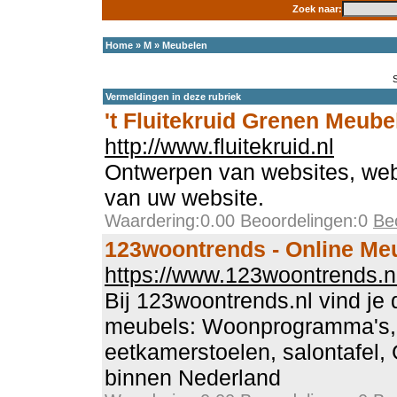
Zoek naar:
Home
»
M
»
Meubelen
Vermeldingen in deze rubriek
't Fluitekruid Grenen Meube
http://www.fluitekruid.nl
Ontwerpen van websites, we
van uw website.
Waardering:0.00 Beoordelingen:0
Be
123woontrends - Online Me
https://www.123woontrends.n
Bij 123woontrends.nl vind je d
meubels: Woonprogramma's, t
eetkamerstoelen, salontafel,
binnen Nederland