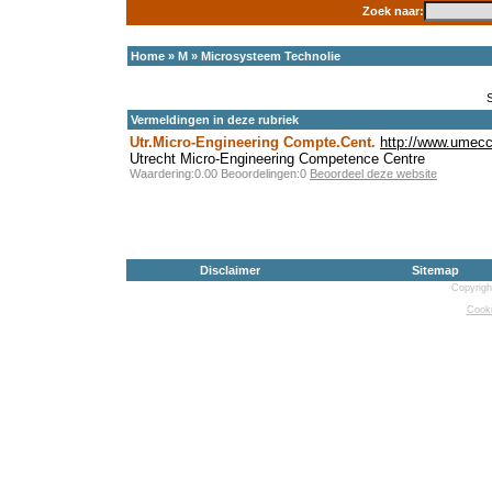
Zoek naar:
Home
»
M
»
Microsysteem Technolie
Vermeldingen in deze rubriek
Utr.Micro-Engineering Compte.Cent.
http://www.umecc
Utrecht Micro-Engineering Competence Centre
Waardering:0.00 Beoordelingen:0
Beoordeel deze website
Disclaimer
Sitemap
Copyrigh
Cooki