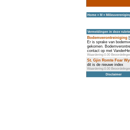
Home
»
M
»
Milieuverenigin
Vermeldingen in deze rubri
Bodemverontreiniging
Er is sprake van bodemver
gekomen. Bodemverontrei
contact op met VanderHe
Waardering:0.00 Beoordeling
St. Gjin Romte Foar W
dit is de nieuwe index
Waardering:0.00 Beoordeling
Disclaimer