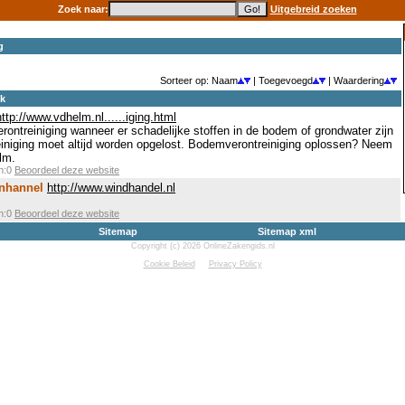
Zoek naar:
Uitgebreid zoeken
g
Sorteer op: Naam
| Toegevoegd
| Waardering
ek
http://www.vdhelm.nl......iging.html
ontreiniging wanneer er schadelijke stoffen in de bodem of grondwater zijn
niging moet altijd worden opgelost. Bodemverontreiniging oplossen? Neem
lm.
en:0
Beoordeel deze website
ynhannel
http://www.windhandel.nl
en:0
Beoordeel deze website
Sitemap
Sitemap xml
Copyright (c) 2026 OnlineZakengids.nl
Cookie Beleid
Privacy Policy