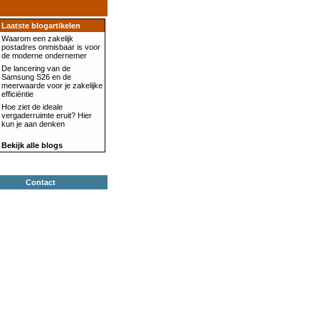
Laatste blogartikelen
Waarom een zakelijk
postadres onmisbaar is voor
de moderne ondernemer
De lancering van de
Samsung S26 en de
meerwaarde voor je zakelijke
efficiëntie
Hoe ziet de ideale
vergaderruimte eruit? Hier
kun je aan denken
Bekijk alle blogs
Contact